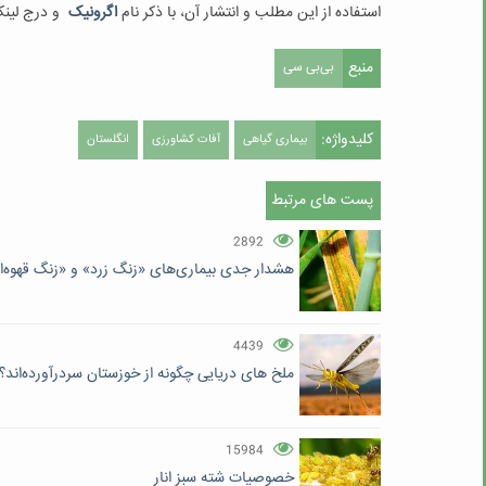
استفاده از این مطلب و انتشار آن، با ذکر نام
اگرونیک
و درج لین
منبع
بی‌بی سی
کلیدواژه:
بیماری گیاهی
آفات کشاورزی
انگلستان
پست های مرتبط
2892
هشدار جدی بیماری‌های «زنگ زرد» و «زنگ قهوه‌ای»
4439
ملخ های دریایی چگونه از خوزستان سردرآورده‌اند؟
15984
خصوصیات شته سبز انار