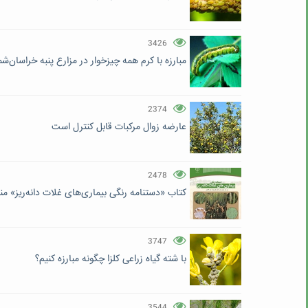
3426
مبارزه با کرم همه‌ چیز‌خوار در مزارع پنبه خراسان‌شم
2374
عارضه زوال مرکبات قابل کنترل است
2478
کتاب «دستنامه رنگی بیماری‌های غلات دانه‌ریز» م
3747
با شته گیاه زراعی کلزا چگونه مبارزه کنیم؟
3544