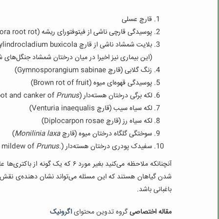
قارچ عسلی
پوسیدگی قارچی ناشی از فیتوفتورای ریشه (
ora root rot
بلایت شمشاد ناشی از قارچ
ylindrocladium buxicola
(
این بیماری نیز اخیرا در میان درختان شمشاد جنگل‌های
زنگ گلابی (قارچ
Gymnosporangium sabinae
)
پوسیدگی قهوه‌ای میوه (
Brown rot of fruit
)
لکه برگی درختان هسته‌دار (
Prunus
pot and canker of
لکه سیاه سیب (قارچ
Venturia inaequalis
)
لکه سیاه رز (قارچ
Diplocarpon rosae
)
سوختگی گلگاه درختان میوه (قارچ
Monilinia laxa
)
سفیدک پودری درختان هسته‌دار (
Prunus.
 mildew of
آنچنانکه ملاحظه می‌کنید بغیر مورد ۶ 
شدن گیاهان هستند که این مسئله می‌تواند نشان دهنده‌ی نقش ب
باغبانی باشد.
مقاله اختصاصی
گروه تدوین محتوای
اگرونیک