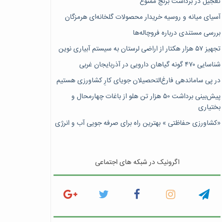
تعجیل در برداشت برنج ممنوع
آسیای میانه و روسیه خریدار محصولات گلخانه‌ای هرمزگان
بررسی مستندی درباره فروچاله‌ها
تجهیز ۵۷ هزار هکتار از اراضی لرستان به سیستم آبیاری نوین
شناسایی ۴۷٠ گونه گیاهان دارویی در آذربایجان غربی
در پی ساماندهی فارغ‌التحصیلان جویای کارِ کشاورزی هستیم
پیش‎‌بینی برداشت ۵۰ هزار تن هلو از باغات چهارمحال و
بختیاری
«کشاورزی حفاظتی » بهترین راه برای صرفه جویی آب و انرژی
اگرونیک در شبکه های اجتماعی