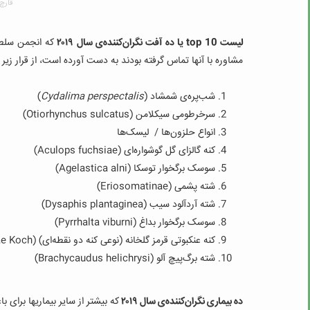
قارچ 
لیست
top 10
یا ده آفت نگران‌کننده‌ی سال ۲۰۱۹
که انجمن سلطنت
مشاوره با آنها تماس گرفته بودند به دست آورده است، از قرار زیر
شب‌پره‌ی شمشاد (
Cydalima perspectalis
)
سرخرطومی سیکلامن (
Otiorhynchus sulcatus
)
انواع حلزون‌ها ‌/ لیسک‌ها
کنه‌ گالزای گل گوشواره‌ای (
Aculops fuchsiae
)
سوسک برگخوار توسکا (
Agelastica alni
)
شته پشمی (
Eriosomatinae
)
شته‌ آردآلود سیب (
Dysaphis plantaginea
)
سوسک برگخوار بداغ (
Pyrrhalta viburni
)
کنه عنکبوتی قرمز گلخانه (نوعی کنه دو نقطه‌ای) (
ae Koch
شته برگ‌پیچ آلو (
Brachycaudus helichrysi
)
ده بیماری نگران‌کننده‌ی سال ۲۰۱۹
که بیشتر از سایر بیماریها برای با