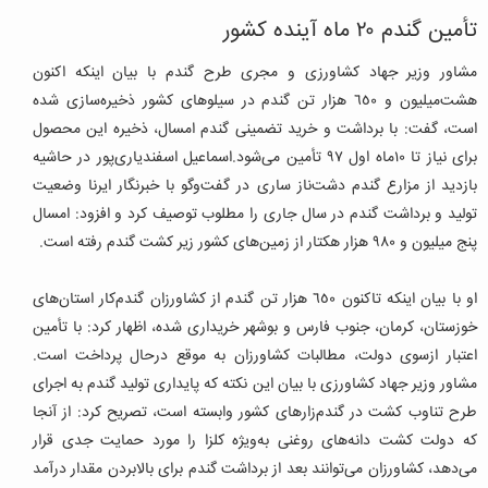
تأمین گندم ٢٠ ماه آینده کشور
مشاور وزیر جهاد کشاورزی و مجری طرح گندم با بیان اینکه اکنون
هشت‌میلیون و ٦٥٠ هزار تن گندم در سیلوهای کشور ذخیره‌سازی شده
است، گفت: با برداشت و خرید تضمینی گندم امسال، ذخیره این محصول
برای نیاز تا ١٠ماه اول ٩٧ تأمین می‌شود.اسماعیل اسفندیاری‌پور در حاشیه
بازدید از مزارع گندم دشت‌ناز ساری در گفت‌وگو با خبرنگار ایرنا وضعیت
تولید و برداشت گندم در سال جاری را مطلوب توصیف کرد و افزود: امسال
پنج میلیون و ٩٨٠ هزار هکتار از زمین‌های کشور زیر کشت گندم رفته است.
او با بیان اینکه تاکنون ٦٥٠ هزار تن گندم از کشاورزان گندم‌کار استان‌های
خوزستان، کرمان، جنوب فارس و بوشهر خریداری شده، اظهار كرد: با تأمین
اعتبار ازسوی دولت، مطالبات کشاورزان به موقع درحال پرداخت است.
مشاور وزیر جهاد کشاورزی با بیان این نکته که پایداری تولید گندم به اجرای
طرح تناوب کشت در گندم‌زارهای کشور وابسته است، تصریح کرد: از آنجا
که دولت کشت دانه‌های روغنی به‌ویژه کلزا را مورد حمایت جدی قرار
می‌دهد، کشاورزان می‌توانند بعد از برداشت گندم برای بالابردن مقدار درآمد