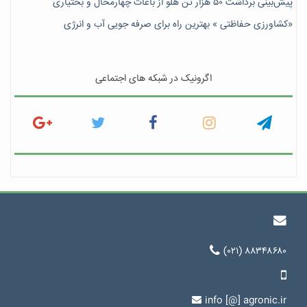
پیش‎‌بینی برداشت ۵۰ هزار تن هلو از باغات چهارمحال و بختیاری
«کشاورزی حفاظتی » بهترین راه برای صرفه جویی آب و انرژی
اگرونیک در شبکه های اجتماعی
(۰۲۱) ۸۸۳۴۸۶۸۰
info [@] agronic.ir