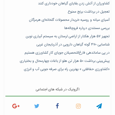
کشاورزان از آتش زدن بقایای گیاهان خودداری کنند
تعجیل در برداشت برنج ممنوع
آسیای میانه و روسیه خریدار محصولات گلخانه‌ای هرمزگان
بررسی مستندی درباره فروچاله‌ها
تجهیز ۵۷ هزار هکتار از اراضی لرستان به سیستم آبیاری نوین
شناسایی ۴۷٠ گونه گیاهان دارویی در آذربایجان غربی
در پی ساماندهی فارغ‌التحصیلان جویای کارِ کشاورزی هستیم
پیش‎‌بینی برداشت ۵۰ هزار تن هلو از باغات چهارمحال و بختیاری
«کشاورزی حفاظتی » بهترین راه برای صرفه جویی آب و انرژی
اگرونیک در شبکه های اجتماعی