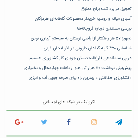
تعجیل در برداشت برنج ممنوع
آسیای میانه و روسیه خریدار محصولات گلخانه‌ای هرمزگان
بررسی مستندی درباره فروچاله‌ها
تجهیز ۵۷ هزار هکتار از اراضی لرستان به سیستم آبیاری نوین
شناسایی ۴۷٠ گونه گیاهان دارویی در آذربایجان غربی
در پی ساماندهی فارغ‌التحصیلان جویای کارِ کشاورزی هستیم
پیش‎‌بینی برداشت ۵۰ هزار تن هلو از باغات چهارمحال و بختیاری
«کشاورزی حفاظتی » بهترین راه برای صرفه جویی آب و انرژی
اگرونیک در شبکه های اجتماعی