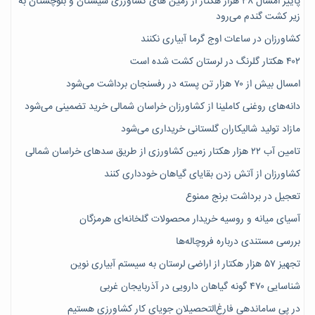
پاییز امسال ۳۸ هزار هکتار از زمین های کشاورزی سیستان و بلوچستان به
زیر کشت گندم می‌رود
کشاورزان در ساعات اوج گرما آبیاری نکنند
۴۰۲ هکتار گلرنگ در لرستان کشت شده است
امسال بیش از ۷۰ هزار تن پسته در رفسنجان برداشت می‌شود
دانه‌های روغنی کاملینا از کشاورزان خراسان شمالی خرید تضمینی می‌شود
مازاد تولید شالیکاران گلستانی خریداری می‌شود
تامین آب ۲۲ هزار هکتار زمین کشاورزی از طریق سدهای خراسان شمالی
کشاورزان از آتش زدن بقایای گیاهان خودداری کنند
تعجیل در برداشت برنج ممنوع
آسیای میانه و روسیه خریدار محصولات گلخانه‌ای هرمزگان
بررسی مستندی درباره فروچاله‌ها
تجهیز ۵۷ هزار هکتار از اراضی لرستان به سیستم آبیاری نوین
شناسایی ۴۷٠ گونه گیاهان دارویی در آذربایجان غربی
در پی ساماندهی فارغ‌التحصیلان جویای کارِ کشاورزی هستیم