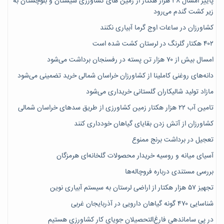
پاییز امسال ۳۸ هزار هکتار از زمین های کشاورزی سیستان و بلوچستان به
زیر کشت گندم می‌رود
کشاورزان در ساعات اوج گرما آبیاری نکنند
۴۰۲ هکتار گلرنگ در لرستان کشت شده است
امسال بیش از ۷۰ هزار تن پسته در رفسنجان برداشت می‌شود
دانه‌های روغنی کاملینا از کشاورزان خراسان شمالی خرید تضمینی می‌شود
مازاد تولید شالیکاران گلستانی خریداری می‌شود
تامین آب ۲۲ هزار هکتار زمین کشاورزی از طریق سدهای خراسان شمالی
کشاورزان از آتش زدن بقایای گیاهان خودداری کنند
تعجیل در برداشت برنج ممنوع
آسیای میانه و روسیه خریدار محصولات گلخانه‌ای هرمزگان
بررسی مستندی درباره فروچاله‌ها
تجهیز ۵۷ هزار هکتار از اراضی لرستان به سیستم آبیاری نوین
شناسایی ۴۷٠ گونه گیاهان دارویی در آذربایجان غربی
در پی ساماندهی فارغ‌التحصیلان جویای کارِ کشاورزی هستیم