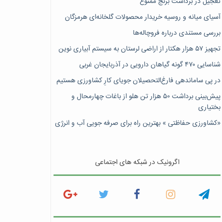
تعجیل در برداشت برنج ممنوع
آسیای میانه و روسیه خریدار محصولات گلخانه‌ای هرمزگان
بررسی مستندی درباره فروچاله‌ها
تجهیز ۵۷ هزار هکتار از اراضی لرستان به سیستم آبیاری نوین
شناسایی ۴۷٠ گونه گیاهان دارویی در آذربایجان غربی
در پی ساماندهی فارغ‌التحصیلان جویای کارِ کشاورزی هستیم
پیش‎‌بینی برداشت ۵۰ هزار تن هلو از باغات چهارمحال و
بختیاری
«کشاورزی حفاظتی » بهترین راه برای صرفه جویی آب و انرژی
اگرونیک در شبکه های اجتماعی