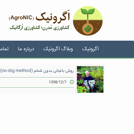
اگرونیک
وبلاگ اگرونیک
درباره ما
تماس
روش باغبانی بدون شخم (no-dig method) چیست؟
1398/12/7