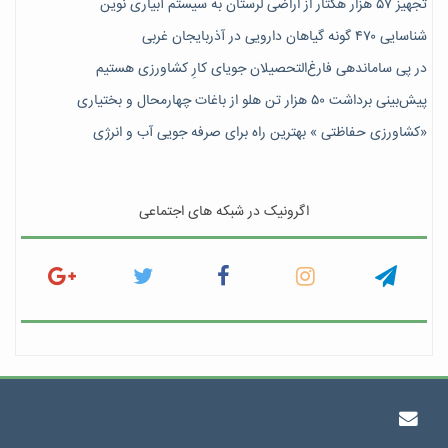
تجهیز ۵۷ هزار هکتار از اراضی لرستان به سیستم آبیاری نوین
شناسایی ۴۷٠ گونه گیاهان دارویی در آذربایجان غربی
در پی ساماندهی فارغ‌التحصیلان جویای کارِ کشاورزی هستیم
پیش‎‌بینی برداشت ۵۰ هزار تن هلو از باغات چهارمحال و بختیاری
«کشاورزی حفاظتی » بهترین راه برای صرفه جویی آب و انرژی
اگرونیک در شبکه های اجتماعی