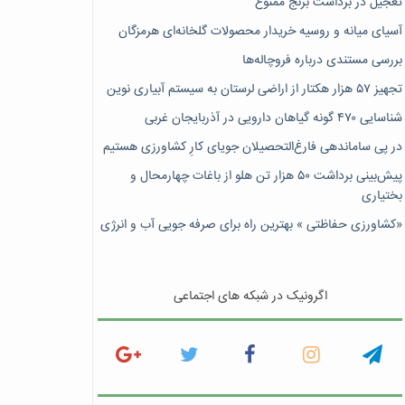
تعجیل در برداشت برنج ممنوع
آسیای میانه و روسیه خریدار محصولات گلخانه‌ای هرمزگان
بررسی مستندی درباره فروچاله‌ها
تجهیز ۵۷ هزار هکتار از اراضی لرستان به سیستم آبیاری نوین
شناسایی ۴۷٠ گونه گیاهان دارویی در آذربایجان غربی
در پی ساماندهی فارغ‌التحصیلان جویای کارِ کشاورزی هستیم
پیش‎‌بینی برداشت ۵۰ هزار تن هلو از باغات چهارمحال و
بختیاری
«کشاورزی حفاظتی » بهترین راه برای صرفه جویی آب و انرژی
اگرونیک در شبکه های اجتماعی