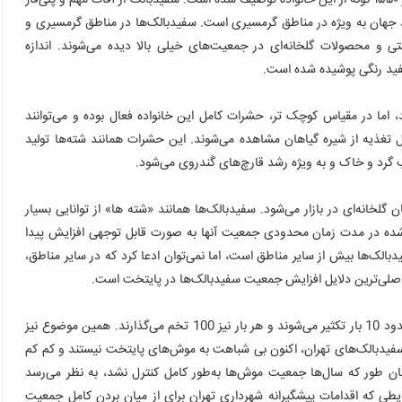
مگس‌های سفید حشراتی در خانواده سفیدبالکان هستند. بیش از ۱۵۵۰ گونه از این خانواده توصیف شده ‌است. سفیدبالک‌ از آفات مهم و پلی‌فاژ
جهان به ویژه در مناطق گرمسیری است. سفیدبالک‌ها در مناطق گرمسیری و
ی و محصولات گلخانه‌ای در جمعیت‌های خیلی بالا دیده می‌‌شوند. اندازه
فید رنگی پوشیده شده‌ است.
اما در مقیاس کوچک تر، حشرات کامل این خانواده فعال بوده و می‌توانند
ال تغذیه از شیره گیاهان مشاهده می‌‌شوند. این حشرات همانند شته‌ها تولید
رد و خاک و به ویژه رشد قارچ‌‌های گَندروی می‌شود.
نه‌ای در بازار می‌شود. سفیدبالک‌‌ها همانند «شته‌ ها» از توانایی بسیار
 شده در مدت زمان محدودی جمعیت آنها به صورت قابل توجهی افزایش پیدا
شهر تهران نظیر منطقه 6 و 11 جمعیت سفیدبالک‌ها بیش از سایر مناطق است، اما نمی‌توان ادعا کرد که در سایر مناطق،
 اصلی‌ترین دلایل افزایش جمعیت سفیدبالک‌ها در پایتخت است.
براساس مطالعات صورت گرفته، سفیدبالک‌ها در طول هر سال حدود 10 بار تکثیر می‌‌شوند و هر بار نیز 100 تخم می‌گذارند. همین موضوع نیز
فیدبالک‌های تهران، اکنون بی شباهت به موش‌های پایتخت نیستند و کم کم
همان طور که سال‌ها جمعیت موش‌ها به‌طور کامل کنترل نشد، به نظر می‌رسد
یطی که اقدامات پیشگیرانه شهرداری تهران برای از میان بردن کامل جمعیت