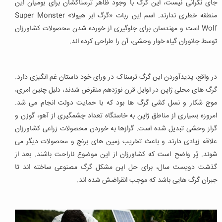
جای نگرانی نیست، این گرگ با وجود ظاهر ترسناکشان برای بومیان این
منطقه خطری ندارند. اسم این ربات «گرگ ابر هیولا» Super Monster
Wolf است و مهندسان برای جلوگیری از خورده شدن محصولات کشاورزان
توسط جانوران گیاه خوار وحشی، آن را طراحی کرده اند.
در واقع، پدیدآوردن این گرگ ترسناک در ورای خود داستان غم انگیزی دارد.
گرگ های محلی ژاپن در اوایل قرن نوزدهم منقرض شدند، دلیل چنین امری،
موج شکار و نسل کشی گرگ ها بود که با حمایت دولت انجام می شد.
امروزه بسیاری از مناطق ژاپن به خاستگاه تعداد چشمگیری از آهو، گوزن و
گراز وحشی تبدیل شده است. گرازها به خوردن محصولات زراعی کشاورزان
علاقه زیادی دارند و باعث تخریب زمین های برنج و محصولات دیگر می
شوند. پُر واضح است که کشاورزان از این موضوع ناراحت باشند. بعد از
گذشت دویست سال، برای حل این مشکل گرگ مصنوعی ساخته اند تا
جبران گرگ هایی باشد که موجب انقراضش شده اند.