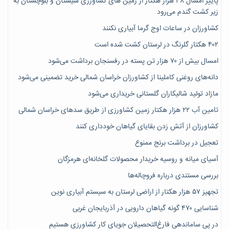
پاییز امسال ۳۸ هزار هکتار از زمین های کشاورزی سیستان و بلوچستان به
زیر کشت گندم می‌رود
کشاورزان در ساعات اوج گرما آبیاری نکنند
۴۰۲ هکتار گلرنگ در لرستان کشت شده است
امسال بیش از ۷۰ هزار تن پسته در رفسنجان برداشت می‌شود
دانه‌های روغنی کاملینا از کشاورزان خراسان شمالی خرید تضمینی می‌شود
مازاد تولید شالیکاران گلستانی خریداری می‌شود
تامین آب ۲۲ هزار هکتار زمین کشاورزی از طریق سدهای خراسان شمالی
کشاورزان از آتش زدن بقایای گیاهان خودداری کنند
تعجیل در برداشت برنج ممنوع
آسیای میانه و روسیه خریدار محصولات گلخانه‌ای هرمزگان
بررسی مستندی درباره فروچاله‌ها
تجهیز ۵۷ هزار هکتار از اراضی لرستان به سیستم آبیاری نوین
شناسایی ۴۷٠ گونه گیاهان دارویی در آذربایجان غربی
در پی ساماندهی فارغ‌التحصیلان جویای کارِ کشاورزی هستیم