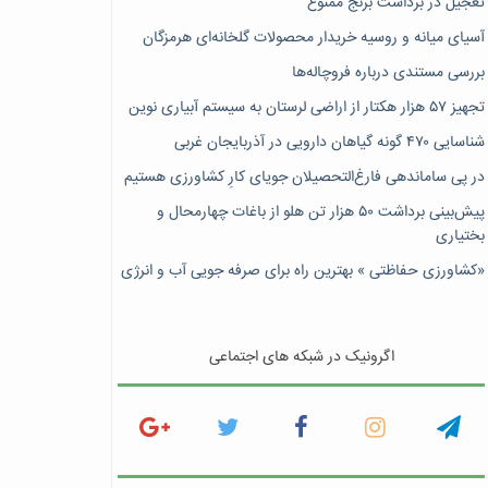
تعجیل در برداشت برنج ممنوع
آسیای میانه و روسیه خریدار محصولات گلخانه‌ای هرمزگان
بررسی مستندی درباره فروچاله‌ها
تجهیز ۵۷ هزار هکتار از اراضی لرستان به سیستم آبیاری نوین
شناسایی ۴۷٠ گونه گیاهان دارویی در آذربایجان غربی
در پی ساماندهی فارغ‌التحصیلان جویای کارِ کشاورزی هستیم
پیش‎‌بینی برداشت ۵۰ هزار تن هلو از باغات چهارمحال و
بختیاری
«کشاورزی حفاظتی » بهترین راه برای صرفه جویی آب و انرژی
اگرونیک در شبکه های اجتماعی