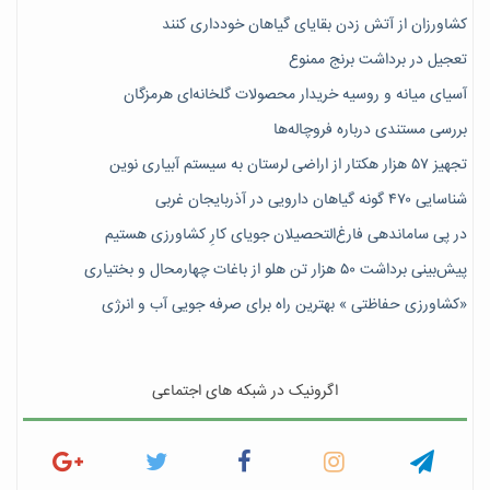
کشاورزان از آتش زدن بقایای گیاهان خودداری کنند
تعجیل در برداشت برنج ممنوع
آسیای میانه و روسیه خریدار محصولات گلخانه‌ای هرمزگان
بررسی مستندی درباره فروچاله‌ها
تجهیز ۵۷ هزار هکتار از اراضی لرستان به سیستم آبیاری نوین
شناسایی ۴۷٠ گونه گیاهان دارویی در آذربایجان غربی
در پی ساماندهی فارغ‌التحصیلان جویای کارِ کشاورزی هستیم
پیش‎‌بینی برداشت ۵۰ هزار تن هلو از باغات چهارمحال و بختیاری
«کشاورزی حفاظتی » بهترین راه برای صرفه جویی آب و انرژی
اگرونیک در شبکه های اجتماعی