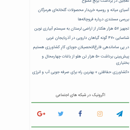
تعجیل در برداشت برنج ممنوع
آسیای میانه و روسیه خریدار محصولات گلخانه‌ای هرمزگان
بررسی مستندی درباره فروچاله‌ها
تجهیز ۵۷ هزار هکتار از اراضی لرستان به سیستم آبیاری نوین
شناسایی ۴۷٠ گونه گیاهان دارویی در آذربایجان غربی
در پی ساماندهی فارغ‌التحصیلان جویای کارِ کشاورزی هستیم
پیش‎‌بینی برداشت ۵۰ هزار تن هلو از باغات چهارمحال و
بختیاری
«کشاورزی حفاظتی » بهترین راه برای صرفه جویی آب و انرژی
اگرونیک در شبکه های اجتماعی