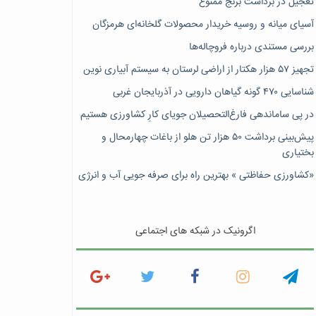
تعجیل در برداشت برنج ممنوع
آسیای میانه و روسیه خریدار محصولات گلخانه‌ای هرمزگان
بررسی مستندی درباره فروچاله‌ها
تجهیز ۵۷ هزار هکتار از اراضی لرستان به سیستم آبیاری نوین
شناسایی ۴۷٠ گونه گیاهان دارویی در آذربایجان غربی
در پی ساماندهی فارغ‌التحصیلان جویای کارِ کشاورزی هستیم
پیش‎‌بینی برداشت ۵۰ هزار تن هلو از باغات چهارمحال و
بختیاری
«کشاورزی حفاظتی » بهترین راه برای صرفه جویی آب و انرژی
اگرونیک در شبکه های اجتماعی