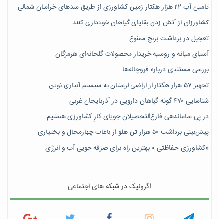
تامین آب ۲۲ هزار هکتار زمین کشاورزی از طریق سدهای خراسان شمالی
کشاورزان از آتش زدن بقایای گیاهان خودداری کنند
تعجیل در برداشت برنج ممنوع
آسیای میانه و روسیه خریدار محصولات گلخانه‌ای هرمزگان
بررسی مستندی درباره فروچاله‌ها
تجهیز ۵۷ هزار هکتار از اراضی لرستان به سیستم آبیاری نوین
شناسایی ۴۷٠ گونه گیاهان دارویی در آذربایجان غربی
در پی ساماندهی فارغ‌التحصیلان جویای کارِ کشاورزی هستیم
پیش‎‌بینی برداشت ۵۰ هزار تن هلو از باغات چهارمحال و بختیاری
«کشاورزی حفاظتی » بهترین راه برای صرفه جویی آب و انرژی
اگرونیک در شبکه های اجتماعی